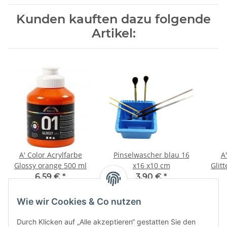
Kunden kauften dazu folgende
Artikel:
A' Color Acrylfarbe
Pinselwascher blau 16
A
Glossy orange 500 ml
x16 x10 cm
Glit
6,59 €
*
3,90 €
*
13,18 € pro 1 l
3,90 € pro 1 Stück
Wie wir Cookies & Co nutzen
Durch Klicken auf „Alle akzeptieren“ gestatten Sie den